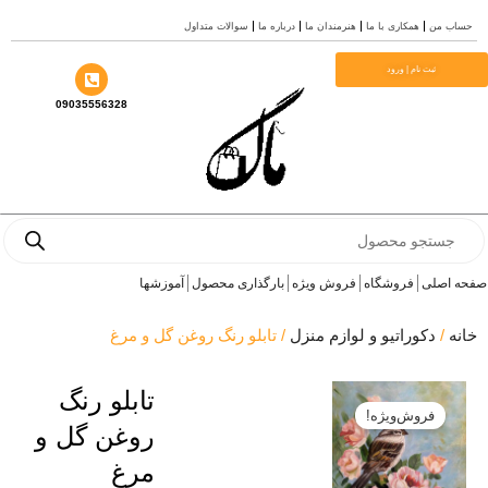
ندان ما
درباره ما
سوالات متداول
09035556328
ش ویژه
بارگذاری محصول
آموزشها
م منزل
/ تابلو رنگ روغن گل و مرغ
تابلو رنگ
روغن گل و
مرغ