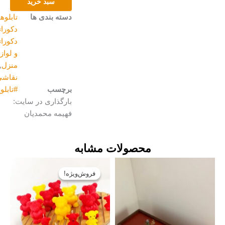
سبد خرید
مرغ
عدد
دسته بندی ها
تابلوهای
دکوراتیو
,
دکوراتیو
و لوازم
منزل
,
نقاشی
برچسب
#تابلو_نقاشی_رنگ_و_روغن
بارگذاری در سایت:
فهیمه محمدیان
محصولات مشابه
قیمت
قیمت
اصلی:
فعلی:
فروش‌ویژه!
فروش‌ویژه!
تومان۶۹۰۰۰
تومان۵۶۰۰۰.
بود.