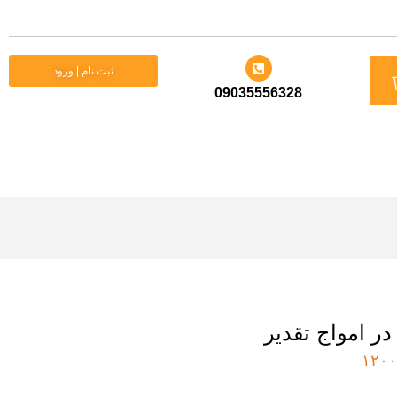
د
ثبت نام | ورود
09035556328
ید
 در امواج تقدیر
۱۲۰۰