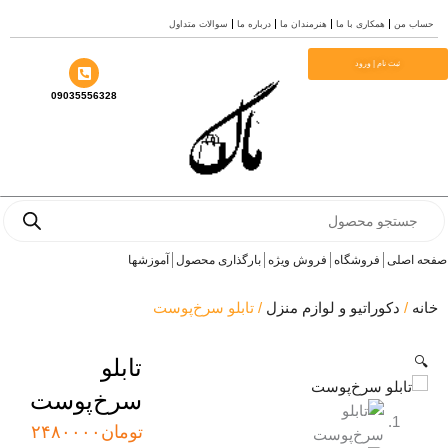
ش
ساب من
همکاری با ما
هنرمندان ما
درباره ما
سوالات متداول
وا
ثبت نام | ورود
09035556328
Produ
sea
ه اصلی
فروشگاه
فروش ویژه
بارگذاری محصول
آموزشها
نه
/
دکوراتیو و لوازم منزل
/ تابلو سرخ‌پوست
🔍
تابلو
سرخ‌پوست
تومان
۲۴۸۰۰۰۰