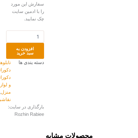
سفارش این مورد
را با ادمین سایت
چک نمایید.
تابلو
سرخ‌پوست
عدد
افزودن به
سبد خرید
دسته بندی ها
تابلوهای
دکوراتیو
,
دکوراتیو
و لوازم
منزل
,
نقاشی
بارگذاری در سایت:
Rozhin Rabiee
محصولات مشابه