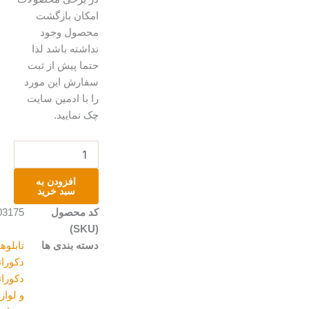
امکان بازگشت
محصول وجود
نداشته باشد لذا
حتما پیش از ثبت
سفارش این مورد
را با ادمین سایت
چک نمایید.
تابلو
عاشقانه
عدد
افزودن به
سبد خرید
کد محصول
A203175
(SKU)
دسته بندی ها
تابلوهای
دکوراتیو
,
دکوراتیو
و لوازم