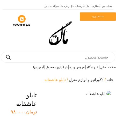
ب من
همکاری با ما
هنرمندان ما
درباره ما
سوالات متداول
ا
ثبت نام | ورود
09035556328
Prod
se
 اصلی
فروشگاه
فروش ویژه
بارگذاری محصول
آموزشها
ه
/
دکوراتیو و لوازم منزل
/ تابلو عاشقانه
تابلو
عاشقانه
تومان
۹۸۰۰۰۰