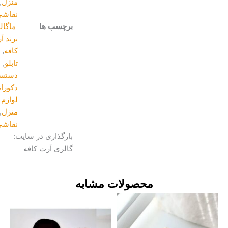
منزل
,
نقاشی
برچسب ها
ماگالری
,
برند آرت
کافه
,
تابلو
,
دستسازه
,
دکوراتیو و
لوازم
منزل
,
نقاشی
بارگذاری در سایت:
گالری آرت کافه
محصولات مشابه