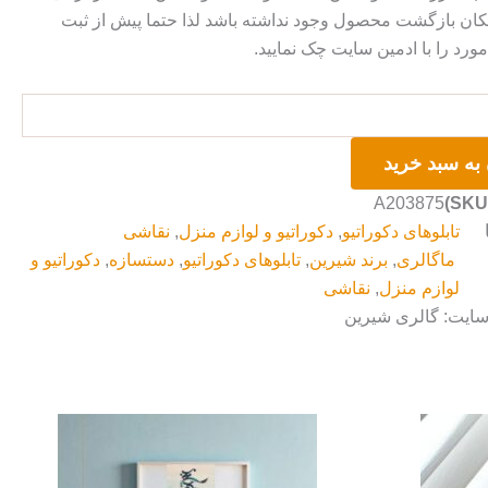
ان بازگشت محصول وجود نداشته باشد لذا حتما پیش از ثبت
رد را با ادمین سایت چک نمایید.
به سبد خرید
A203875
تابلوهای دکوراتیو
,
دکوراتیو و لوازم منزل
,
نقاشی
ماگالری
,
برند شیرین
,
تابلوهای دکوراتیو
,
دستسازه
,
دکوراتیو و
لوازم منزل
,
نقاشی
سایت: گالری شیرین