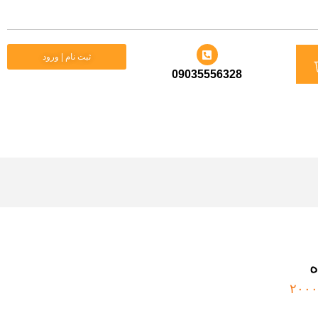
د
ثبت نام | ورود
09035556328
ید
ه
۲۰۰۰