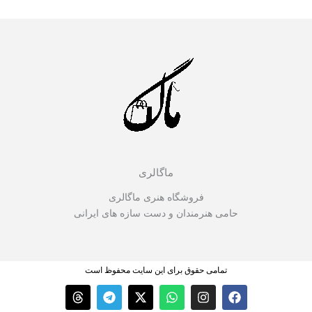
ماگالری
شگاه هنری ماگالری
ان و دست سازه های ایرانی
ق برای این سایت محفوظ است
T
T
X
W
h
e
-
h