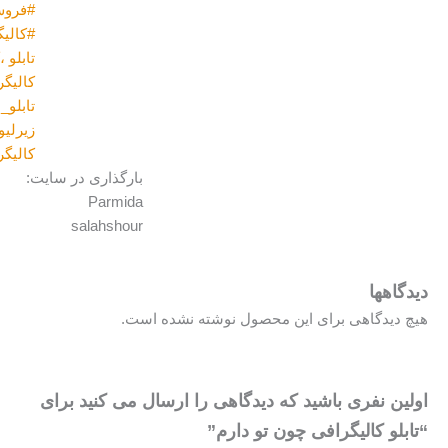
#فروش_آنلاین _تابلو
,
#مدرن
#کالیگرافی#کالیگرافی برجسته
,
تابلو ،کالیگرافی،نقاشیخط،
,
تابلو
کالیگرافی و نقاشیخط
,
تابلو_عاشقانه
,
دکوراتیو
,
زیرلیوانی
,
سفالی
,
شعر
,
کالیگرافی
بارگذاری در سایت:
Parmida
salahshour
حصول نوشته نشده است.
دیدگاهی را ارسال می کنید برای
تو دارم”