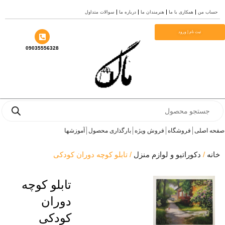
ندان ما
درباره ما
سوالات متداول
09035556328
ش ویژه
بارگذاری محصول
آموزشها
م منزل
/ تابلو کوچه دوران کودکی
تابلو کوچه
دوران
کودکی