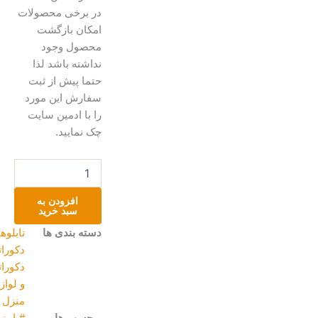
در برخی محصولات
امکان بازگشت
محصول وجود
نداشته باشد لذا
حتما پیش از ثبت
سفارش این مورد
را با ادمین سایت
چک نمایید.
تابلو
کوچه
دوران
افزودن به
کودکی
سبد خرید
عدد
دسته بندی ها
تابلوهای
دکوراتیو
,
دکوراتیو
و لوازم
منزل
برچسب ها
#پاییز
,