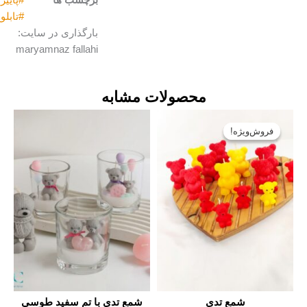
#تابلو_نقاشی_رنگ_و_روغن
بارگذاری در سایت:
maryamnaz fallahi
محصولات مشابه
ت
قیمت
ی:
فعلی:
تومان۶۹۰۰۰
تومان۵۶۰۰۰.
ی
شمع تدی با تم سفید طوسی