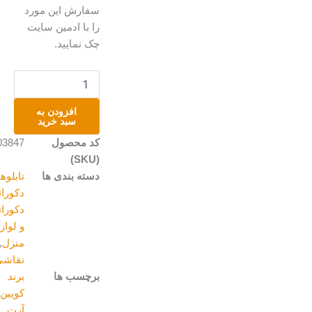
سفارش این مورد
را با ادمین سایت
چک نمایید.
تابلو
گل
عدد
افزودن به
سبد خرید
کد محصول
A203847
(SKU)
دسته بندی ها
تابلوهای
دکوراتیو
,
دکوراتیو
و لوازم
منزل
,
نقاشی
برچسب ها
برند
کویین
آرت
,