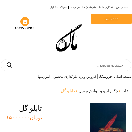
اب من
همکاری با ما
هنرمندان ما
درباره ما
سوالات متداول
ا
ثبت نام | ورود
09035556328
Produ
sea
 اصلی
فروشگاه
فروش ویژه
بارگذاری محصول
آموزشها
نه
/
دکوراتیو و لوازم منزل
/ تابلو گل
تابلو گل
تومان
۱۵۰۰۰۰۰۰