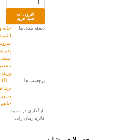
سرو
مرمر
افزودن به
سبز
سبد خرید
عدد
دسته بندی ها
خانه و
آشپزخانه
,
سرویس
پذیرایی
,
سینی
,
محصولات
رزینی
برچسب ها
ماگالری
,
برند فارا
رزین
,
خاص
بارگذاری در سایت:
فائزه زمان زاده
محصولات مشابه