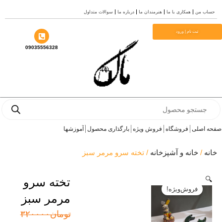
سوالات متداول
درباره ما
هنرمندان ما
همکاری با ما
حساب
م
ثبت نام | ورود
09035556328
Prod
se
آموزشها
بارگذاری محصول
فروش ویژه
فروشگاه
صفحه 
/ تخته سرو مرمر سبز
خانه و آشپزخانه
/
خ
تخته سرو

فروش‌ویژه!
مرمر سبز
قیمت
قیمت
۳۲۰۰۰۰
تومان