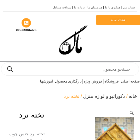
سوالات متداول
درباره ما
هنرمندان ما
همکاری با ما
حساب
م
ثبت نام | ورود
09035556328
Prod
se
آموزشها
بارگذاری محصول
فروش ویژه
فروشگاه
صفحه 
/ تخته نرد
دکوراتیو و لوازم منزل
/
خ
تخته نرد

تخته نرد جنس چوب