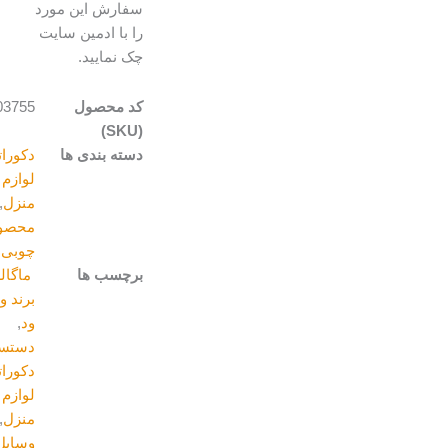
سفارش این مورد
را با ادمین سایت
چک نمایید.
کد محصول
A203755
(SKU)
دسته بندی ها
دکوراتیو و
لوازم
منزل
,
محصولات
چوبی
برچسب ها
ماگالری
,
برند ودی
ود
,
دستسازه
,
دکوراتیو و
لوازم
منزل
,
وسایل