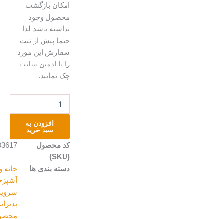
امکان بازگشت
محصول وجود
نداشته باشد لذا
حتما پیش از ثبت
سفارش این مورد
را با ادمین سایت
چک نمایید.
جای
سرکه
عدد
افزودن به
سبد خرید
کد محصول
A203617
(SKU)
دسته بندی ها
خانه و
آشپزخانه
,
سرویس
پذیرایی
,
محصولات