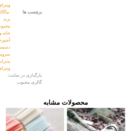
ویترای
برچسب ها
ماگالری
,
برند
محبوب
,
خانه و
آشپزخانه
,
دستسازه
,
سرویس
پذیرایی
,
ویترای
بارگذاری در سایت:
گالری محبوب
محصولات مشابه