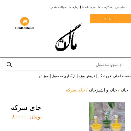
ب من
همکاری با ما
هنرمندان ما
درباره ما
سوالات متداول
ا
ثبت نام | ورود
09035556328
Prod
se
 اصلی
فروشگاه
فروش ویژه
بارگذاری محصول
آموزشها
ه
/
خانه و آشپزخانه
/ جای سرکه
جای سرکه
تومان
۸۰۰۰۰۰