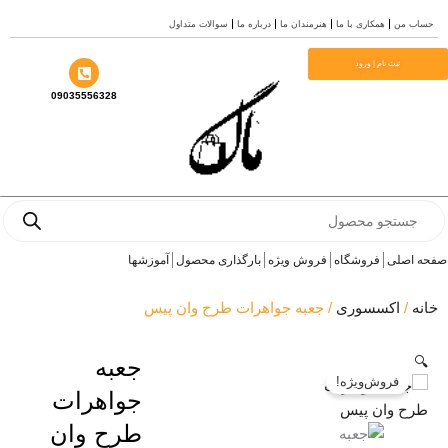
من
همکاری با ما
هنرمندان ما
درباره ما
سوالات متداول
ثبت نام | ورود
09035556328
Pr
صلی
فروشگاه
فروش ویژه
بارگذاری محصول
آموزشها
اکسسوری
/ جعبه جواهرات طرح وان پیس
جعبه
فروش‌ویژه!
جواهرات
طرح وان