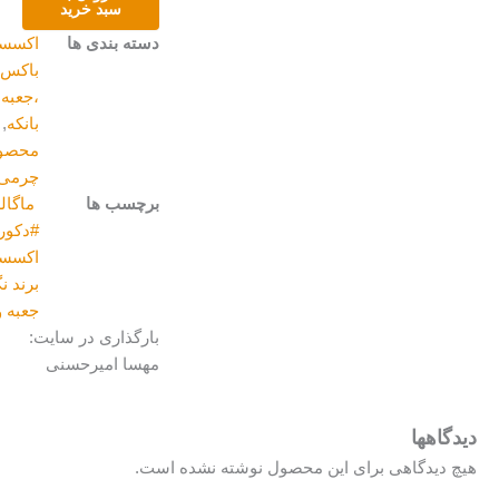
سبد خرید
دسته بندی ها
اکسسوری
,
باکس
،جعبه و
بانکه
,
محصولات
چرمی
برچسب ها
ماگالری
,
#دکوریجات
,
اکسسوری
,
برند نگارین
,
جعبه و بانکه
بارگذاری در سایت:
مهسا امیرحسنی
گاهها
 دیدگاهی برای این محصول نوشته نشده است.