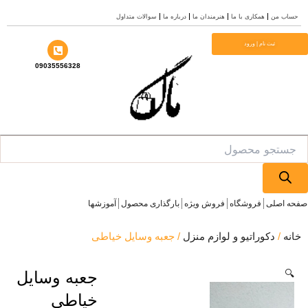
ن
همکاری با ما
هنرمندان ما
درباره ما
سوالات متداول
ثبت نام | ورود
09035556328
P
لی
فروشگاه
فروش ویژه
بارگذاری محصول
آموزشها
دکوراتیو و لوازم منزل
/ جعبه وسایل خیاطی
جعبه وسایل
خیاطی