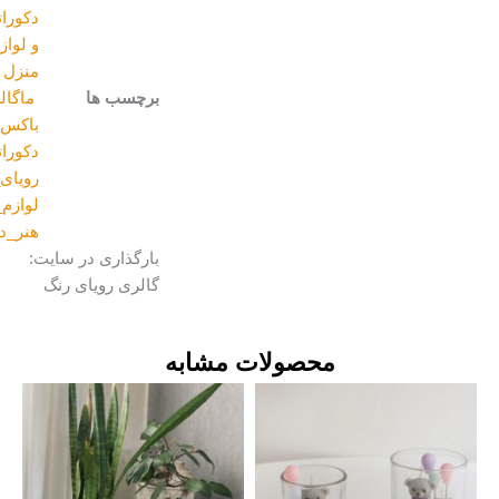
دکوراتیو
و لوازم
منزل
برچسب ها
ماگالری
,
باکس
,
دکوراتیو
,
رویای_رنگها
,
لوازم_منزل
,
هنر_دست
بارگذاری در سایت:
گالری رویای رنگ
محصولات مشابه