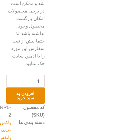
شد و ممکن است
در برخی محصولات
امکان بازگشت
محصول وجود
نداشته باشد لذا
حتما پیش از ثبت
سفارش این مورد
را با ادمین سایت
چک نمایید.
جعبه
وسایل
خیاطی
افزودن به
عدد
سبد خرید
کد محصول
ARR5-
2
(SKU)
دسته بندی ها
باکس
،جعبه و
بانکه
,