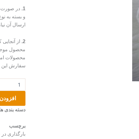
1.
در صورت م
و بسته به ن
ارسال آن نیا
2.
از آنجایی
محصول موجب 
محصولات امک
سفارش این مو
حوضچه
ماهی
جذاب
افزودن 
رزینی
طرح
دسته بندی ها
ستاره
عدد
برچسب
بارگذاری در 