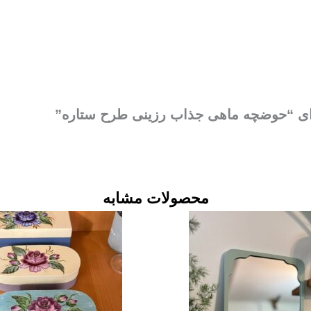
برای “حوضچه ماهی جذاب رزینی طرح ستاره”
محصولات مشابه