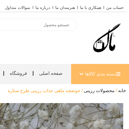
رش
حساب من
همکاری با ما
هنرمندان ما
درباره ما
سوالات متداول
ه
حتوا
Products
search
باز کردن دسته بندی کالاها
صفحه اصلی
فروشگاه
دسته بندی کالاها
خانه
/
محصولات رزینی
/ حوضچه ماهی جذاب رزینی طرح ستاره