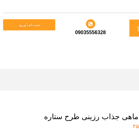
د
ثبت نام | ورود
09035556328
ید
اهی جذاب رزینی طرح ستاره
۲۵