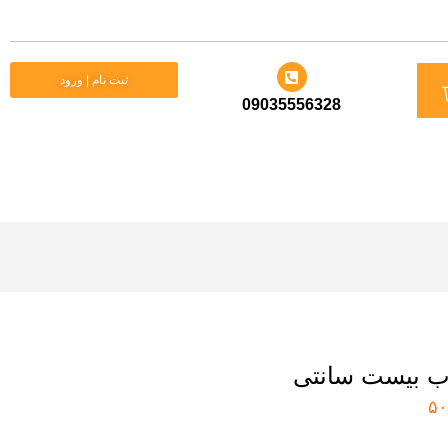
د
ثبت نام | ورود
09035556328
ید
وب بیست سانتی
۵۰