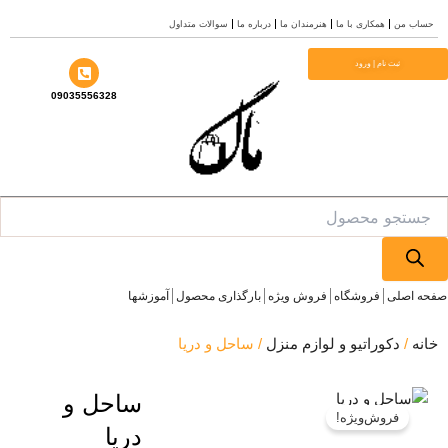
ش
ساب من
همکاری با ما
هنرمندان ما
درباره ما
سوالات متداول
وا
ثبت نام | ورود
09035556328
Produ
sea
ه اصلی
فروشگاه
فروش ویژه
بارگذاری محصول
آموزشها
نه
/
دکوراتیو و لوازم منزل
/ ساحل و دریا
ساحل و
فروش‌ویژه!
دریا