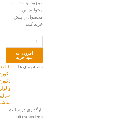
و
موجود نیست - اما
دریا
میتوانید این
عدد
محصول را پیش
خرید کنید
افزودن به
سبد خرید
دسته بندی ها
تابلوهای
دکوراتیو
,
دکوراتیو
و لوازم
منزل
,
نقاشی
بارگذاری در سایت:
fati mosadegh