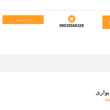
د
ثبت نام | ورود
09035556328
ید
واری
۷۵