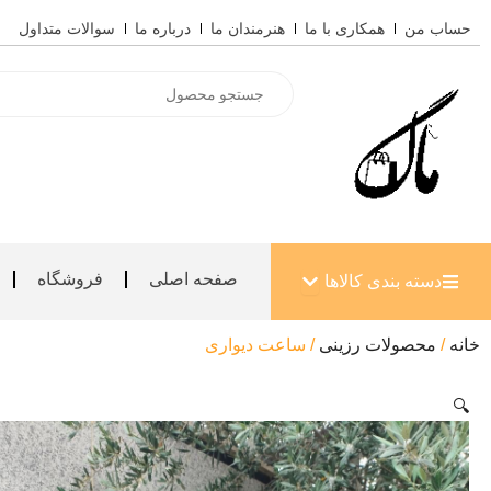
رش
حساب من
همکاری با ما
هنرمندان ما
درباره ما
سوالات متداول
ه
حتوا
Products
search
باز کردن دسته بندی کالاها
صفحه اصلی
فروشگاه
دسته بندی کالاها
خانه
/
محصولات رزینی
/ ساعت دیواری
🔍