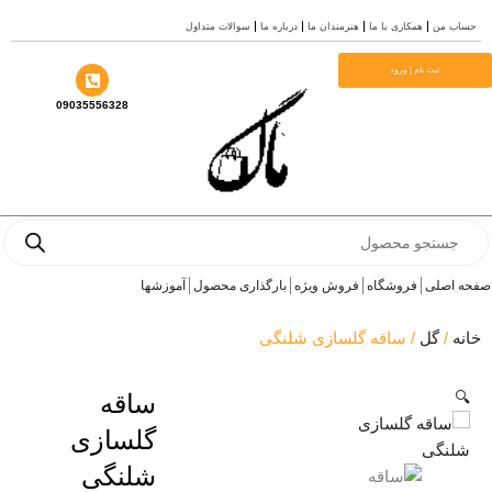
سوالات متداول
درباره ما
هنرمندان ما
همکاری با ما
حساب 
م
ثبت نام | ورود
09035556328
Produ
sea
آموزشها
بارگذاری محصول
فروش ویژه
فروشگاه
صفحه 
/ ساقه گلسازی شلنگی
گل
/
خا
ساقه

گلسازی
شلنگی