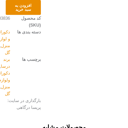
شلنگی
افزودن به
عدد
سبد خرید
کد محصول
A203836
(SKU)
دسته بندی ها
دکوراتیو
و لوازم
منزل
,
گل
برچسب ها
برند
درسا
,
دکوراتیو
ولوازم
منزل
,
گل
بارگذاری در سایت:
پریسا درگاهی
محصولات مشابه