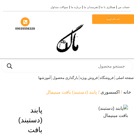
 من
همکاری با ما
هنرمندان ما
درباره ما
سوالات متداول
ثبت نام | ورود
09035556328
Pro
s
اصلی
فروشگاه
فروش ویژه
بارگذاری محصول
آموزشها
/
اکسسوری
/ پابند (دستبند) بافت مینیمال
پابند
(دستبند)
بافت