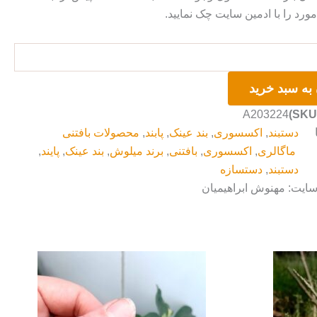
رد را با ادمین سایت چک نمایید.
به سبد خرید
A203224
دستبند
,
اکسسوری
,
بند عینک
,
پابند
,
محصولات بافتنی
ماگالری
,
اکسسوری
,
بافتنی
,
برند میلوش
,
بند عینک
,
پایند
,
دستبند
,
دستسازه
سایت: مهنوش ابراهیمیان