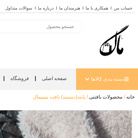
رش
حساب من
همکاری با ما
هنرمندان ما
درباره ما
سوالات متداول
ه
حتوا
Products
search
باز کردن دسته بندی کالاها
صفحه اصلی
فروشگاه
دسته بندی کالاها
خانه
/
محصولات بافتنی
/ پابند(دستبند) بافت مینیمال