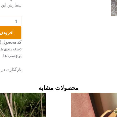
سفارش این مو
پابند(دستبند)
بافت
مینیمال
افزودن 
عدد
کد محصول (SKU)
دسته بندی ها
برچسب ها
بارگذاری در 
محصولات مشابه