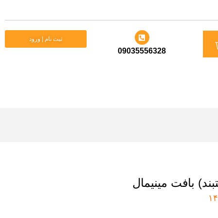
د
ثبت نام | ورود
09035556328
ید
بند) بافت مینیمال
۱۴