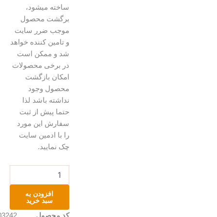
ساخته میشود،
برگشت محصول
موجب ضرر سایت
و تامین کننده خواهد
شد و ممکن است
در برخی محصولات
امکان بازگشت
محصول وجود
نداشته باشد لذا
حتما پیش از ثبت
سفارش این مورد
را با ادمین سایت
چک نمایید.
دستبند
(پابند)
عدد
افزودن به
سبد خرید
کد محصول
A203242