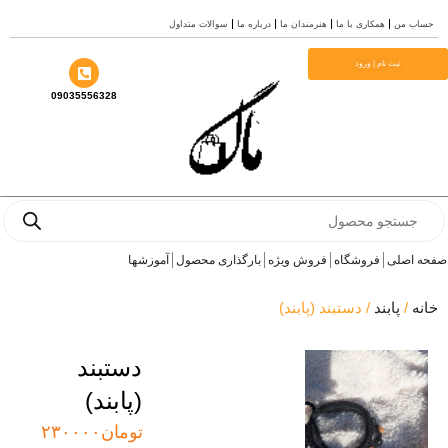
 من
همکاری با ما
هنرمندان ما
درباره ما
سوالات متداول
ثبت نام | ورود
09035556328
Pro
s
اصلی
فروشگاه
فروش ویژه
بارگذاری محصول
آموزشها
/
پابند
/ دستبند (پابند)
دستبند
(پابند)
تومان
۲۳۰۰۰۰