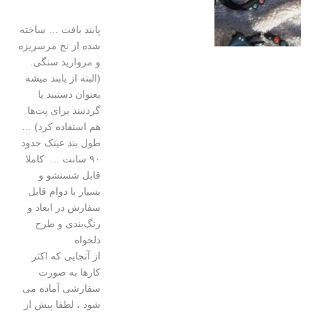
پابند بافت … ساخته
شده از نخ مرسریزه
و مروارید سنگی.
(البته از پابند میشه
بعنوان دستبند یا
گردنبند برای پت‌ها
هم استفاده کرد) …
طول بند عینک حدود
۹۰ سانت ‌… کاملا
قابل شستشو و
بسیار با دوام قابل
سفارش در ابعاد و
رنگ‌بندی و طرح
دلخواه
از آنجایی که اکثر
کارها به صورت
سفارشی آماده می
شود ، لطفا پیش از