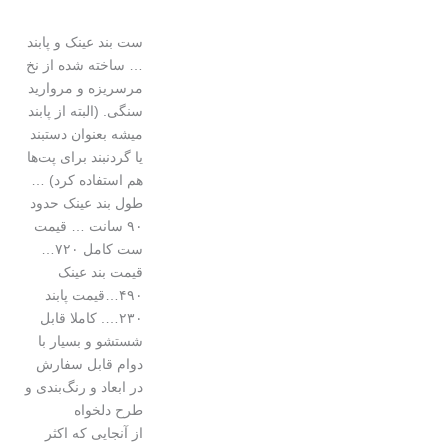
ست بند عینک و پابند
… ساخته شده از نخ
مرسریزه و مروارید
سنگی. (البته از پابند
میشه بعنوان دستبند
یا گردنبند برای پت‌ها
هم استفاده کرد) …
طول بند عینک حدود
۹۰ سانت ‌… قیمت
ست کامل ۷۲۰…
قیمت بند عینک
۴۹۰…قیمت پابند
۲۳۰…. کاملا قابل
شستشو و بسیار با
دوام قابل سفارش
در ابعاد و رنگ‌بندی و
طرح دلخواه
از آنجایی که اکثر