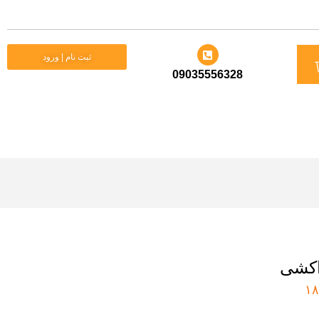
د
ثبت نام | ورود
09035556328
ید
کشی
۱۸