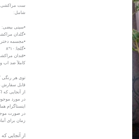
ست مراکشی
شامل:
•سینی بیضی: ۱۷*۹
•گلدان مراکشی :ا
•مجسمه دختر ناتال
•گلجا:۱۰*۸
•قندان مراکشی :
کاملآ ضد اب و
توی هر رنگی که
قابل سفارش در
از آنجایی که 
در مورد موجود
اینستاگرام هما
زمان برای آما
از آنجایی که