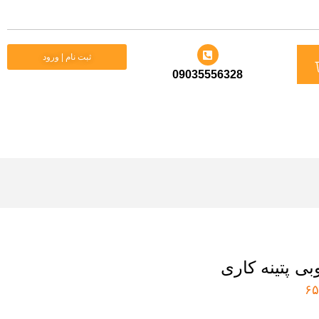
د
ثبت نام | ورود
09035556328
ید
ی پتینه کاری
۶۵