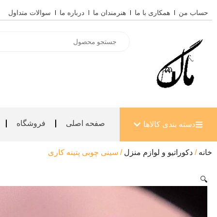
رش
حساب من
همکاری با ما
هنرمندان ما
درباره ما
سوالات متداول
ه
حتوا
Products
search
باز کردن دسته بندی کالاها
صفحه اصلی
فروشگاه
دسته بندی کالاها
خانه
/
دکوراتیو و لوازم منزل
/ سینی چوبی پتینه کاری
🔍