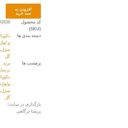
گل
رز
افزودن به
عدد
سبد خرید
کد محصول
A203838
(SKU)
دسته بندی ها
دکوراتیو
و لوازم
منزل
,
گل
برچسب ها
برند
درسا
,
دکوراتیو
ولوازم
منزل
,
گل
بارگذاری در سایت:
پریسا درگاهی