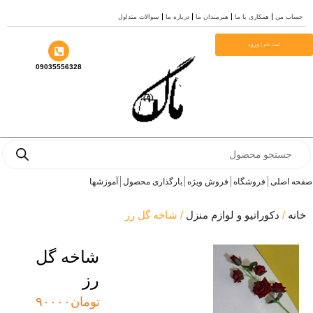
اب من
همکاری با ما
هنرمندان ما
درباره ما
سوالات متداول
ا
ثبت نام | ورود
09035556328
Produ
sea
 اصلی
فروشگاه
فروش ویژه
بارگذاری محصول
آموزشها
نه
/
دکوراتیو و لوازم منزل
/ شاخه گل رز
شاخه گل
رز
تومان
۹۰۰۰۰