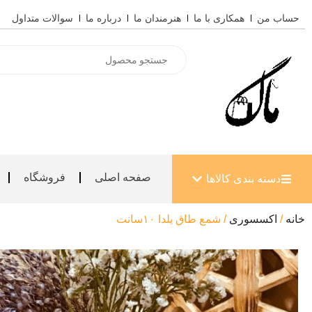
رش
حساب من
همکاری با ما
هنرمندان ما
درباره ما
سوالات متداول
ه
حتوا
Products
search
باز کردن دسته بندی کالاها
صفحه اصلی
فروشگاه
دسته بندی کالاها
خانه
/
اکسسوری
/ شمع طاق یلدا ۱۰سانت