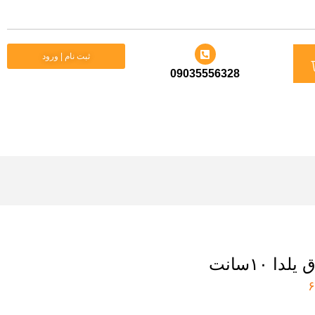
د
ثبت نام | ورود
09035556328
ید
ا ۱۰سانت
۶