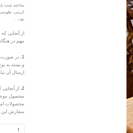
ساخته شده باپ
کرمی، طوسی، 
نود،…
از آنجایی که
مهم در هنگا
1.
در صورت م
و بسته به ن
ارسال آن نیا
2.
از آنجایی
محصول موجب 
محصولات امک
سفارش این مو
شمع
طاق