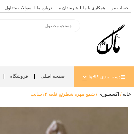
رش
حساب من
همکاری با ما
هنرمندان ما
درباره ما
سوالات متداول
ه
حتوا
Products
search
باز کردن دسته بندی کالاها
صفحه اصلی
فروشگاه
دسته بندی کالاها
خانه
/
اکسسوری
/ شمع مهره شطرنج قلعه ۱۴سانت