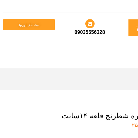
د
ثبت نام | ورود
09035556328
ید
شطرنج قلعه ۱۴سانت
۲۵