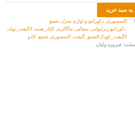
به سبد خرید
اکسسوری
,
دکوراتیو و لوازم منزل
,
شمع
دکوراتیو,زیرلیوانی, سفالی, ماگالری
,
#پک_هدیه
,
#گیفت_تولد
,
#گیفت_کودک#شمع_گیفت
,
اکسسوری
,
شمع
,
کادو
سایت: فیروزه ولیان