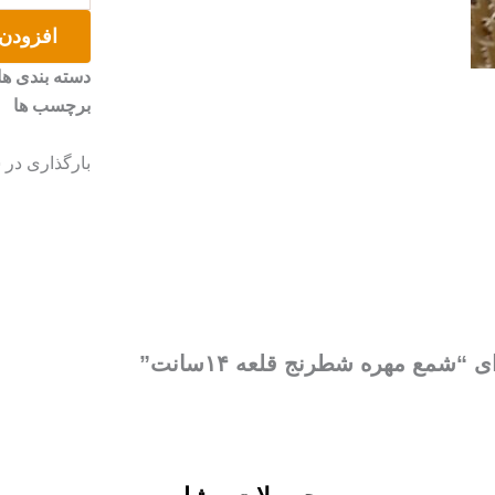
شطرنج
افزودن 
قلعه
۱۴سانت
دسته بندی ها
عدد
برچسب ها
بارگذاری در 
“شمع مهره شطرنج قلعه ۱۴سانت”