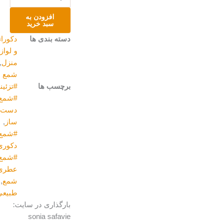
افزودن به
سبد خرید
دسته بندی ها
دکوراتیو
و لوازم
منزل
,
شمع
برچسب ها
#تزئینی
,
#شمع
دست
ساز
,
#شمع
دکوری
,
#شمع
عطری
,
شمع
,
طبیعی
بارگذاری در سایت:
sonia safavie