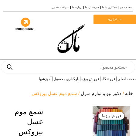
ش
ساب من
همکاری با ما
هنرمندان ما
درباره ما
سوالات متداول
وا
ثبت نام | ورود
09035556328
Produc
sear
ه اصلی
فروشگاه
فروش ویژه
بارگذاری محصول
آموزشها
انه
/
دکوراتیو و لوازم منزل
/ شمع موم عسل بیزوکس
شمع موم
فروش‌ویژه!
عسل
بیزوکس