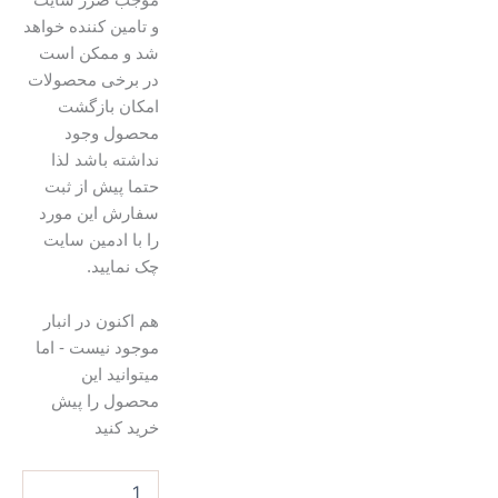
و تامین کننده خواهد
شد و ممکن است
در برخی محصولات
امکان بازگشت
محصول وجود
نداشته باشد لذا
حتما پیش از ثبت
سفارش این مورد
را با ادمین سایت
چک نمایید.
شمع
هم اکنون در انبار
موم
موجود نیست - اما
عسل
میتوانید این
بیزوکس
محصول را پیش
عدد
خرید کنید