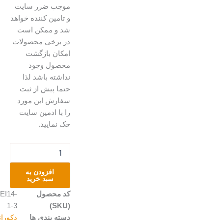
موجب ضرر سایت
و تامین کننده خواهد
شد و ممکن است
در برخی محصولات
امکان بازگشت
محصول وجود
نداشته باشد لذا
حتما پیش از ثبت
سفارش این مورد
را با ادمین سایت
چک نمایید.
شمع
نارگیل
عدد
افزودن به
سبد خرید
کد محصول
REI14-
1-3
(SKU)
دسته بندی ها
دکوراتیو