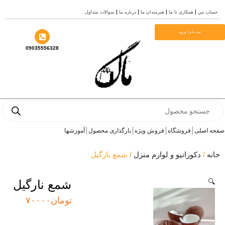
 من
همکاری با ما
هنرمندان ما
درباره ما
سوالات متداول
ثبت نام | ورود
09035556328
Pro
s
اصلی
فروشگاه
فروش ویژه
بارگذاری محصول
آموزشها
/
دکوراتیو و لوازم منزل
/ شمع نارگیل
شمع نارگیل
تومان
۷۰۰۰۰