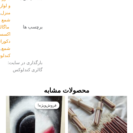
و لوازم
منزل
,
شمع
برچسب ها
ماگالری
,
اکسسوری
,
دکوراتیو
,
شمع
,
کندلوس
بارگذاری در سایت:
گالری کندلوکس
محصولات مشابه
قیمت
قیمت
اصلی:
فعلی:
فروش‌ویژه!
فروش‌ویژه!
تومان۱۹۰۰۰۰۰
تومان۱۷۰۰۰۰۰.
بود.