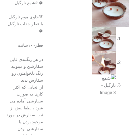
🥥 #شمع نارگیل
🔻حاوی موم نارگیل
با عطر جذاب نارگیل
🥥
قطر~۱۰سانت
در هر رنگبندی قابل
سفارشن و میتونید
رنگ دلخواهتون رو
سفارش بدید
از آنجایی که اکثر
کارها به صورت
سفارشی آماده می
شود ، لطفا پیش از
ثبت سفارش در مورد
موجود بودن یا
سفارشی بودن