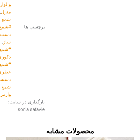
و لوازم
منزل
,
شمع
برچسب ها
#شمع
دست
ساز
,
#شمع
دکوری
,
#شمع
عطری
,
دستساز
,
شمع
,
وارمر
بارگذاری در سایت:
sonia safavie
محصولات مشابه