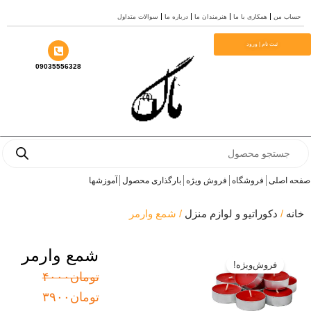
ش
ساب من
همکاری با ما
هنرمندان ما
درباره ما
سوالات متداول
وا
ثبت نام | ورود
09035556328
Produ
sea
ه اصلی
فروشگاه
فروش ویژه
بارگذاری محصول
آموزشها
نه
/
دکوراتیو و لوازم منزل
/ شمع وارمر
شمع وارمر
فروش‌ویژه!
قیمت
قیمت
تومان
۴۰۰۰
اصلی:
فعلی:
تومان
۳۹۰۰