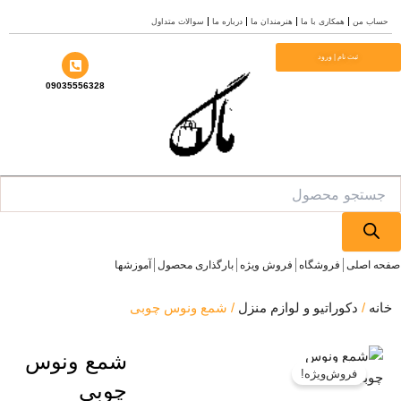
ش
ساب من
همکاری با ما
هنرمندان ما
درباره ما
سوالات متداول
وا
ثبت نام | ورود
09035556328
Produ
sea
ه اصلی
فروشگاه
فروش ویژه
بارگذاری محصول
آموزشها
انه
/
دکوراتیو و لوازم منزل
/ شمع ونوس چوبی
شمع ونوس
فروش‌ویژه!
چوبی