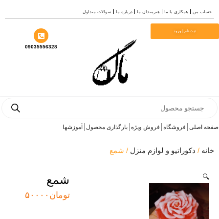
ش
ساب من
همکاری با ما
هنرمندان ما
درباره ما
سوالات متداول
وا
ثبت نام | ورود
09035556328
Produc
sear
ه اصلی
فروشگاه
فروش ویژه
بارگذاری محصول
آموزشها
انه
/
دکوراتیو و لوازم منزل
/ شمع
🔍
شمع
تومان
۵۰۰۰۰