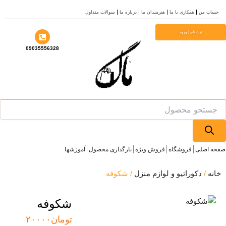
ش
ساب من
همکاری با ما
هنرمندان ما
درباره ما
سوالات متداول
وا
ثبت نام | ورود
09035556328
Produ
sea
ه اصلی
فروشگاه
فروش ویژه
بارگذاری محصول
آموزشها
انه
/
دکوراتیو و لوازم منزل
/ شکوفه
شکوفه
تومان
۲۰۰۰۰