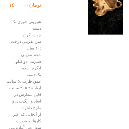
تومان
۱۵۰۰۰۰۰
شیرینی خوری تک
دسته
چوب :گردو
سن تقریبی درخت
:۴۰ سال
حجم تقریبی
شیرینی:دو کیلو
آبگریز شده
تک دسته
عمق ظرف :۵ سانت
ابعاد ۳۵ ×۴۰ سانت
قابل سفارش در
ابعاد و رنگ‌بندی و
طرح دلخواه
از آنجایی که اکثر
کارها به صورت
سفارشی آماده می