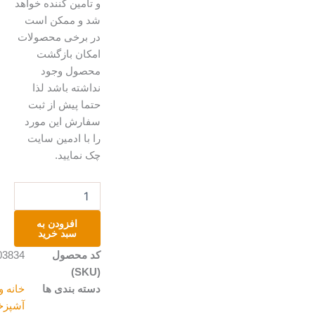
و تامین کننده خواهد
شد و ممکن است
در برخی محصولات
امکان بازگشت
محصول وجود
نداشته باشد لذا
حتما پیش از ثبت
سفارش این مورد
را با ادمین سایت
چک نمایید.
شیرینی
خوری
تک
افزودن به
دسته
سبد خرید
عدد
کد محصول
A203834
(SKU)
دسته بندی ها
خانه و
آشپزخانه
,