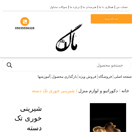
ب من
همکاری با ما
هنرمندان ما
درباره ما
سوالات متداول
ا
ثبت نام | ورود
09035556328
Prod
se
 اصلی
فروشگاه
فروش ویژه
بارگذاری محصول
آموزشها
ه
/
دکوراتیو و لوازم منزل
/ شیرینی خوری تک دسته
شیرینی
خوری تک
دسته