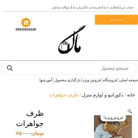
سوالات متداول
درباره ما
هنرمندان ما
همکاری با ما
حساب
م
ثبت نام | ورود
09035556328
Prod
se
آموزشها
بارگذاری محصول
فروش ویژه
فروشگاه
صفحه 
/ ظرف جواهرات
دکوراتیو و لوازم منزل
/
خ
ظرف

فروش‌ویژه!
جواهرات
قیمت
قیمت
۶۵۰۰۰
تومان