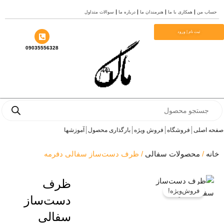
ب من
همکاری با ما
هنرمندان ما
درباره ما
سوالات متداول
ا
ثبت نام | ورود
09035556328
Prod
se
 اصلی
فروشگاه
فروش ویژه
بارگذاری محصول
آموزشها
ه
/
محصولات سفالی
/ ظرف دست‌ساز سفالی دفرمه
ظرف
فروش‌ویژه!
دست‌ساز
سفالی