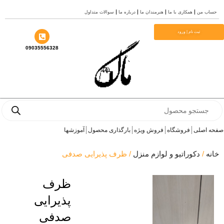
ب من
همکاری با ما
هنرمندان ما
درباره ما
سوالات متداول
ا
ثبت نام | ورود
09035556328
Prod
se
 اصلی
فروشگاه
فروش ویژه
بارگذاری محصول
آموزشها
ه
/
دکوراتیو و لوازم منزل
/ ظرف پذیرایی صدفی
ظرف
پذیرایی
صدفی