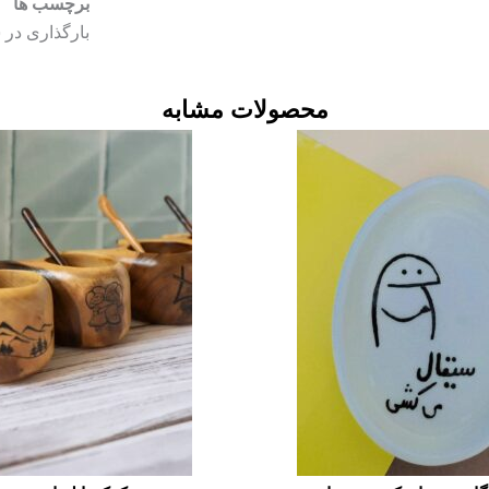
برچسب ها
بارگذاری در
محصولات مشابه
این
محصول
دارای
انواع
مختلفی
می
باشد.
گزینه
ها
ممکن
است
در
صفحه