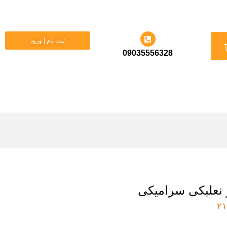
د
ثبت نام | ورود
09035556328
ید
 نعلبکی سرامیکی
۲۱