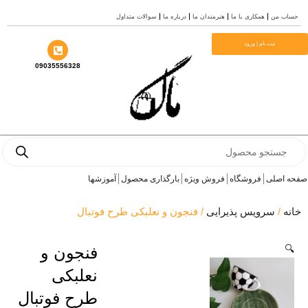
سوالات متداول
درباره ما
هنرمندان ما
همکاری با ما
حساب
م
ثبت نام | ورود
09035556328
Prod
se
آموزشها
بارگذاری محصول
فروش ویژه
فروشگاه
صفحه 
/ فنجون و نعلبکی طرح فوتبال
سرویس پذیرایی
/
خ
فنجون و

نعلبکی
طرح فوتبال