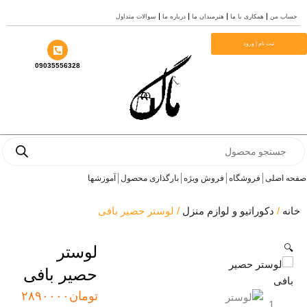
سوالات متداول
درباره ما
هنرمندان ما
همکاری با ما
حساب
م
ثبت نام | ورود
09035556328
Prod
se
آموزشها
بارگذاری محصول
فروش ویژه
فروشگاه
صفحه 
/ لوستر حصیر بافی
دکوراتیو و لوازم منزل
/
خ
لوستر

حصیر بافی
۲۸۹۰۰۰۰
تومان