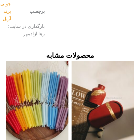
چوبی
برچسب
برند
آریل
بارگذاری در سایت:
رها ازادمهر
محصولات مشابه