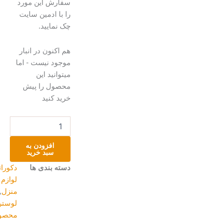
سفارش این مورد
را با ادمین سایت
چک نمایید.
لوستر
هم اکنون در انبار
حصیر
موجود نیست - اما
بافی
میتوانید این
عدد
محصول را پیش
خرید کنید
افزودن به
سبد خرید
دسته بندی ها
دکوراتیو و
لوازم
منزل
,
لوستر
,
محصولات