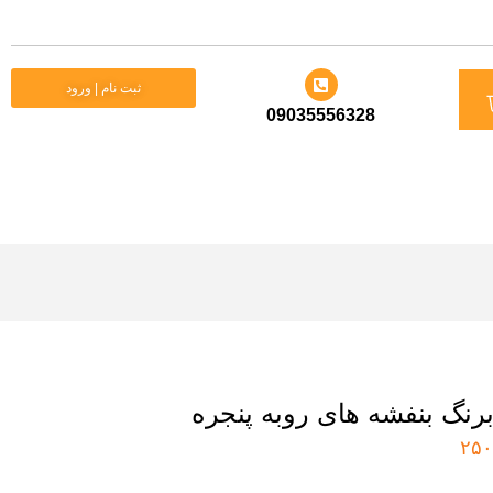
د
ثبت نام | ورود
09035556328
ید
رنگ بنفشه های روبه پنجره
۲۵۰