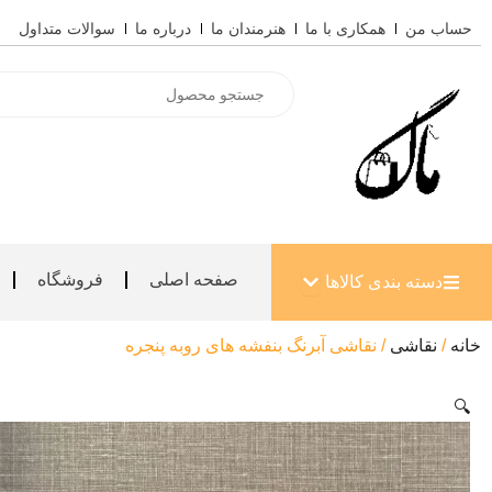
رش
حساب من
همکاری با ما
هنرمندان ما
درباره ما
سوالات متداول
ه
حتوا
Products
search
باز کردن دسته بندی کالاها
صفحه اصلی
فروشگاه
دسته بندی کالاها
خانه
/
نقاشی
/ نقاشی آبرنگ بنفشه های روبه پنجره
🔍