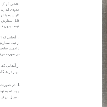
نقاشی آبرنگ ب
حدودی اندازه a4 (حدودا 20 * 30 سانتی متر)
کار شده با ابر
قابل سفارش با
قیمت بدون قاب 2.500 و با قاب 3 م
از آنجایی که 
از ثبت سفارش 
با ادمین سایت 
در صورت موجو
از آنجایی که
مهم در هنگا
1.
در صورت م
و بسته به ن
ارسال آن نیا