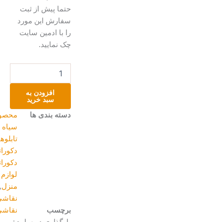
حتما پیش از ثبت
سفارش این مورد
را با ادمین سایت
چک نمایید.
نقاشی
سیاه
قلم
افزودن به
عدد
سبد خرید
دسته بندی ها
محصولات
سیاه قلم
,
تابلوهای
دکوراتیو
,
دکوراتیو و
لوازم
منزل
,
نقاشی
برچسب
نقاشی
بارگذاری در سایت: