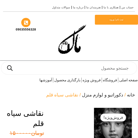
ب من
همکاری با ما
هنرمندان ما
درباره ما
سوالات متداول
ا
ثبت نام | ورود
09035556328
Prod
se
 اصلی
فروشگاه
فروش ویژه
بارگذاری محصول
آموزشها
ه
/
دکوراتیو و لوازم منزل
/ نقاشی سیاه قلم
نقاشی سیاه
فروش‌ویژه!
قلم
قیمت
قیمت
تومان
۱۵۰۰۰۰۰