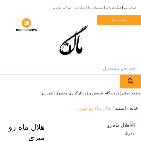
من
همکاری با ما
هنرمندان ما
درباره ما
سوالات متداول
ثبت نام | ورود
09035556328
Pr
صلی
فروشگاه
فروش ویژه
بارگذاری محصول
آموزشها
استند
/ هلال ماه رو میزی
هلال ماه رو
میزی