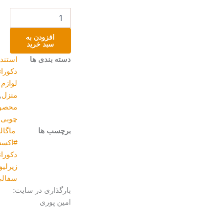
میزی
عدد
افزودن به
سبد خرید
دسته بندی ها
استند
,
دکوراتیو و
لوازم
منزل
,
محصولات
چوبی
برچسب ها
ماگالری
,
#اکسسوری
,
دکوراتیو
,
زیرلیوانی
,
سفالی
بارگذاری در سایت:
امین پوری