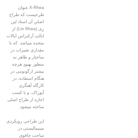
X-Rhea عنوان
طرحیست که طراح
اصلیِ آن استاد لین
رِی (Lin Rhea) از
ایالتِ آرکنزاس ایالات
متحده میباشد. که با
مقداری تغییرات در
ساختار و ظاهر به
منظور بهبودِ هرچه
بیشتر ارگونومی در
هنگام استفاده، در
کارگاه آهنگری
آپوراک، و با کسب
اجازه از طراح اصلی
ساخته میشود.
این طراحی رویکردی
مینیمالیستی در
ساخت چاقوی