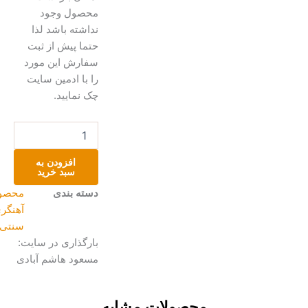
محصول وجود
نداشته باشد لذا
حتما پیش از ثبت
سفارش این مورد
را با ادمین سایت
چک نمایید.
چاقوی
X-
Rhea
افزودن به
سایز
سبد خرید
کوچک
دسته بندی
محصولات
عدد
آهنگری
سنتی
بارگذاری در سایت:
مسعود هاشم آبادی
محصولات مشابه