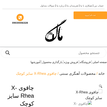
سوالات متداول
درباره ما
هنرمندان ما
همکاری با ما
حساب
م
ثبت نام | ورود
09035556328
Prod
se
آموزشها
بارگذاری محصول
فروش ویژه
فروشگاه
صفحه 
/ چاقوی X-Rhea سایز کوچک
محصولات آهنگری سنتی
/
خ
چاقوی X-

Rhea سایز
کوچک