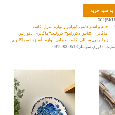
به سبد خرید
002
خانه و آشپزخانه
,
دکوراتیو و لوازم منزل
,
کاسه
ماگالری
,
#تابلو_دکوراتیو#اکرولیک#ماگالری
,
دکوراتیو
,
زیرلیوانی
,
سفالی
,
کاسه-پذیرایی
,
لوازم_آشپزخانه،ماگالری
: دکوری سولماز 09199000513