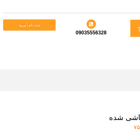
د
ثبت نام | ورود
09035556328
ید
اشی شده
۷۵