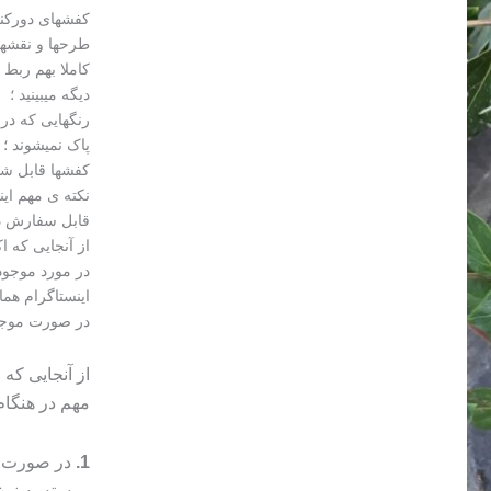
کفشهای دورکنف
طرحها و نقشها 
کاملا بهم ربط 
دیگه میبینید ؛
رنگهایی که در
پاک نمیشوند ؛
کفشها قابل شست
نکته ی مهم این
قابل سفارش در
از آنجایی که 
در مورد موجود
اینستاگرام هما
در صورت موجود نبودن 
از آنجایی که
مهم در هنگا
1.
در صورت م
و بسته به ن