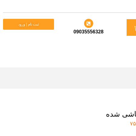
د
ثبت نام | ورود
09035556328
ید
اشی شده
۷۵