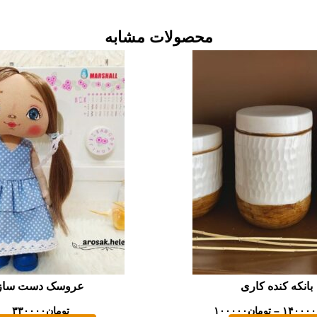
محصولات مشابه
Price
این
range:
محصول
تومان۱۰۰۰۰۰
through
دارای
تومان۱۴۰۰۰۰
انواع
مختلفی
می
باشد.
گزینه
ها
ممکن
است
در
صفحه
بانکه کنده کاری
عروسک دست ساز
محصول
۱۴۰۰۰۰
–
تومان
۱۰۰۰۰۰
تومان
۳۳۰۰۰۰
انتخاب