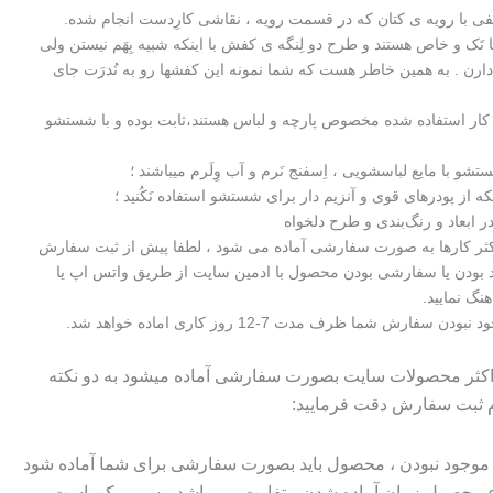
ی با رویه ی کتان که در قسمت رویه ، نقاشی کارِدست انجام شده.
تَک و خاص هستند و طرح دو لِنگه ی کفش با اینکه شبیه بِهَم نیستن ولی
دارن . به همین خاطر هست که شما نمونه این کفشها رو به نُدرَت جای
 کار استفاده شده مخصوص پارچه و لباس هستند،ثابت بوده و با شستشو
شو با مایع لباسشویی ، اِسفنج نَرم و آب وِلَرم میباشند ؛
که از پودرهای قوی و آنزیم دار برای شستشو استفاده نَکُنید ؛
 ابعاد و رنگ‌بندی و طرح دلخواه
اکثر کارها به صورت سفارشی آماده می شود ، لطفا پیش از ثبت سفارش
 بودن یا سفارشی بودن محصول با ادمین سایت از طریق واتس اپ یا
هنگ نمایید.
سفارش شما ظرف مدت 7-12 روز کاری اماده خواهد شد.
 اکثر محصولات سایت بصورت سفارشی آماده میشود به دو نکته
م ثبت سفارش دقت فرمایید:
وجود نبودن ، محصول باید بصورت سفارشی برای شما آماده شود
وع محصول زمان آماده شدن متفاوت می باشد ،پس ممکن است