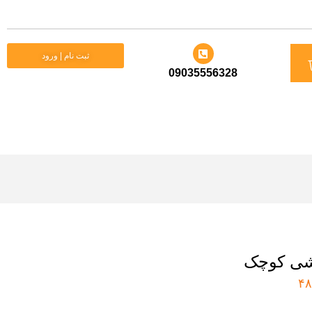
د
ثبت نام | ورود
09035556328
ید
شی کوچک
۴۸