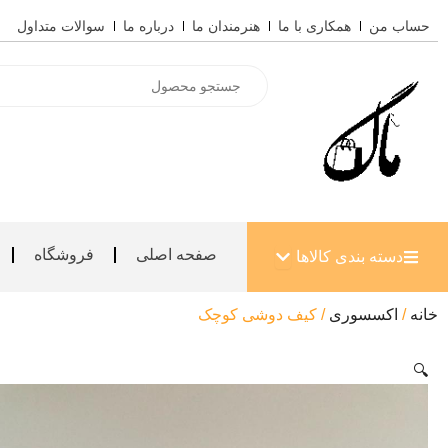
رش
حساب من
همکاری با ما
هنرمندان ما
درباره ما
سوالات متداول
ه
حتوا
Products
search
باز کردن دسته بندی کالاها
صفحه اصلی
فروشگاه
دسته بندی کالاها
خانه
/
اکسسوری
/ کیف دوشی کوچک
🔍