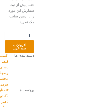
حتما پیش از ثبت
سفارش این مورد
را با ادمین سایت
چک نمایید.
کیف
مهربان
/
افزودن به
Mehraban
سبد خرید
عدد
دسته بندی ها
اکسسوری
,
کیف
دستی،دوشی
و مجلسی
,
محصولات
چرمی
برچسب ها
#صنایع_دستی
,
#کادو
,
#هدیه
,
#هنر
,
برند
,
چرم
,