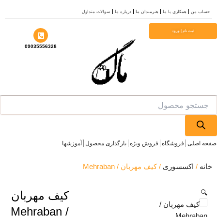
مکاری با ما
هنرمندان ما
درباره ما
سوالات متداول
 | ورود
09035556328
فروشگاه
فروش ویژه
بارگذاری محصول
آموزشها
سوری
/ کیف مهربان / Mehraban
کیف مهربان
/ Mehraban