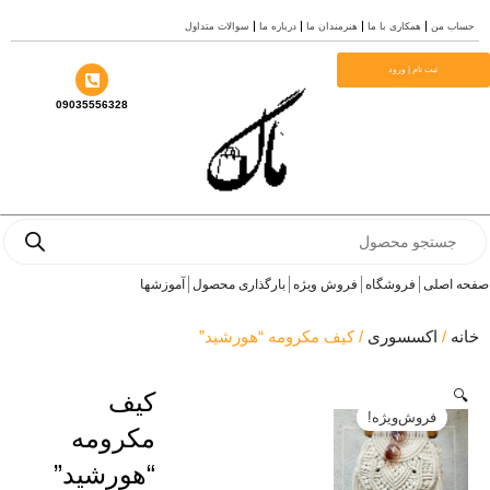
همکاری با ما
هنرمندان ما
درباره ما
سوالات متداول
ت نام | ورود
09035556328
P
ی
فروشگاه
فروش ویژه
بارگذاری محصول
آموزشها
کسسوری
/ کیف مکرومه “هورشید”
کیف
روش‌ویژه!
مکرومه
“هورشید”